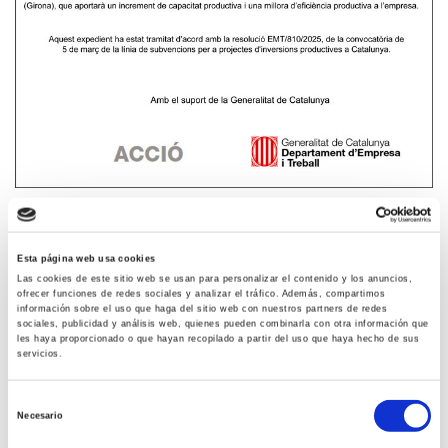
El proyecto "Implementación de una nueva línea de
loncheado de embutidos automatizada cocidos en Vila
Esta página web usa cookies
Rovira, SL.", tiene una subvención otorgada de
Las cookies de este sitio web se usan para personalizar el contenido y los anuncios,
75.424,50 € del programa de Proyectos de Inversiones
ofrecer funciones de redes sociales y analizar el tráfico. Además, compartimos
información sobre el uso que haga del sitio web con nuestros partners de redes
Productivas en Cataluña.
sociales, publicidad y análisis web, quienes pueden combinarla con otra información que
les haya proporcionado o que hayan recopilado a partir del uso que haya hecho de sus
El objetivo principal del presente proyecto es la
servicios.
implantación de una nueva línea de loncheado de
embutidos automatizada en las instalaciones que VILA
Selección
Necesario
ROVIRA dispone en el municipio de Olot, comarca de la
de