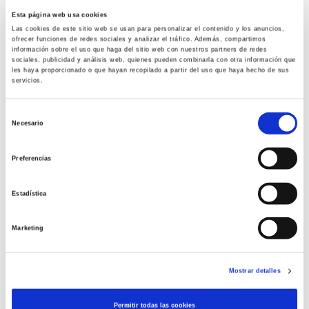
por usuarios mediante comentarios o
Esta página web usa cookies
herramientas similares.
Las cookies de este sitio web se usan para personalizar el contenido y los anuncios,
La introducción de datos erróneos por parte del
ofrecer funciones de redes sociales y analizar el tráfico. Además, compartimos
información sobre el uso que haga del sitio web con nuestros partners de redes
usuario o de un tercero.
sociales, publicidad y análisis web, quienes pueden combinarla con otra información que
les haya proporcionado o que hayan recopilado a partir del uso que haya hecho de sus
servicios.
Vila Rovira, S.L. podrá suspender temporalmente y sin
Selección
previo aviso, la accesibilidad al sitio web con motivo de
Necesario
de
operaciones de mantenimiento, reparación, actualiz
consentimiento
ación o mejora. No obstante, siempre que las
Preferencias
circunstancias lo permitan, Vila Rovira, S.L. comunicará
al usuario, con antelación suficiente, la fecha prevista
Estadística
para la suspensión de los contenidos.
Marketing
Asimismo, de conformidad con los arts. 11 y 16 de la
Ley 34/2002, de 11 de julio, de servicios de la sociedad
de la información y de comercio electrónico (LSSICE),
Mostrar detalles
Vila Rovira, S.L. se compromete a la eliminación o, en su
caso, bloqueo de los contenidos que pudieran afectar o
Permitir todas las cookies