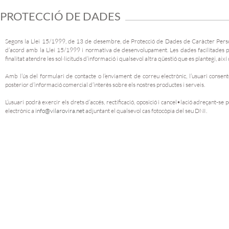
PROTECCIÓ DE DADES
Segons la Llei 15/1999, de 13 de desembre, de Protecció de Dades de Caràcter Persona
d’acord amb la Llei 15/1999 i normativa de desenvolupament. Les dades facilitades p
finalitat atendre les sol·licituds d’informació i qualsevol altra qüestió que es plantegi, a
Amb l’ús del formulari de contacte o l’enviament de correu electrònic, l’usuari conse
posterior d’informació comercial d’interès sobre els nostres productes i serveis.
L’usuari podrà exercir els drets d’accés, rectificació, oposició i cancel•lació adreçant
electrònic a
info@vilarovira.net
adjuntant el qualsevol cas fotocòpia del seu DNI.